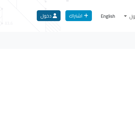
اشتراك
دخول
English