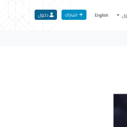
اشتراك
دخول
English