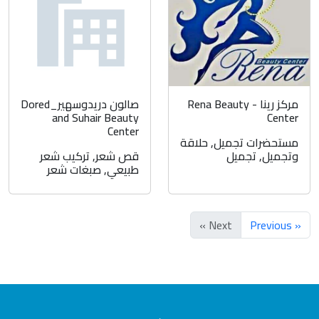
مركز رينا - Rena Beauty
صالون دريدوسهير_Dored
and Suhair Beauty
Center
Center
مستحضرات تجميل
,
حلاقة
وتجميل
,
تجميل
قص شعر
,
تركيب شعر
طبيعي
,
صبغات شعر
Next »
« Previous